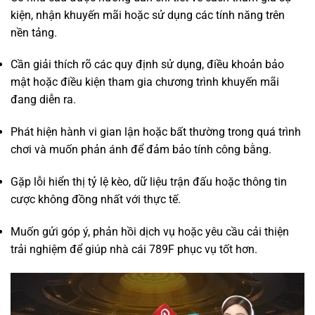
kiện, nhận khuyến mãi hoặc sử dụng các tính năng trên
nền tảng.
Cần giải thích rõ các quy định sử dụng, điều khoản bảo
mật hoặc điều kiện tham gia chương trình khuyến mãi
đang diễn ra.
Phát hiện hành vi gian lận hoặc bất thường trong quá trình
chơi và muốn phản ánh để đảm bảo tính công bằng.
Gặp lỗi hiển thị tỷ lệ kèo, dữ liệu trận đấu hoặc thông tin
cược không đồng nhất với thực tế.
Muốn gửi góp ý, phản hồi dịch vụ hoặc yêu cầu cải thiện
trải nghiệm để giúp nhà cái 789F phục vụ tốt hơn.