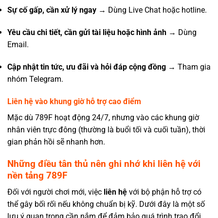
Sự cố gấp, cần xử lý ngay
→ Dùng Live Chat hoặc hotline.
Yêu cầu chi tiết, cần gửi tài liệu hoặc hình ảnh
→ Dùng
Email.
Cập nhật tin tức, ưu đãi và hỏi đáp cộng đồng
→ Tham gia
nhóm Telegram.
Liên hệ vào khung giờ hỗ trợ cao điểm
Mặc dù 789F hoạt động 24/7, nhưng vào các khung giờ
nhân viên trực đông (thường là buổi tối và cuối tuần), thời
gian phản hồi sẽ nhanh hơn.
Những điều tân thủ nên ghi nhớ khi liên hệ với
nền tảng 789F
Đối với người chơi mới, việc
liên hệ
với bộ phận hỗ trợ có
thể gây bối rối nếu không chuẩn bị kỹ. Dưới đây là một số
lưu ý quan trọng cần nắm để đảm bảo quá trình trao đổi