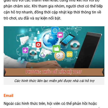
giao lưu với các thành viên khác cũng như kết nối với bộ
phận chăm sóc. Khi tham gia nhóm, người chơi có thể tiếp
cận hỗ trợ nhanh, đồng thời cập nhật kịp thời thông tin về
trò chơi, ưu đãi và sự kiện nổi bật.
Các hình thức liên lạc miễn phí được nhà cái hỗ trợ
Email
Ngoài các hình thức trên, hội viên có thể phản hồi hoặc