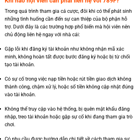
Khi nào hội viên cần phải liên hệ với 789F?
Trong quá trình tham gia cá cược, đôi khi có thể phát sinh
những tình huống cần đến sự can thiệp của bộ phận hỗ
trợ. Dưới đây là các trường hợp phổ biến mà hội viên nên
chủ động liên hệ ngay với nhà cái:
Gặp lỗi khi đăng ký tài khoản như không nhận mã xác
minh, không hoàn tất được bước đăng ký hoặc bị từ chối
tạo tài khoản.
Có sự cố trong việc nạp tiền hoặc rút tiền giao dịch không
thành công, chậm xử lý, hoặc số tiền không cập nhật đúng
vào tài khoản.
Không thể truy cập vào hệ thống, bị quên mật khẩu đăng
nhập, treo tài khoản hoặc gặp sự cố khi đang tham gia trò
chơi.
Có nhu cầu được hướng dẫn chi tiết về cách tham gia sự