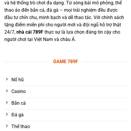
và hệ thống trò chơi đa dạng. Từ sòng bài mô phỏng, thể
thao ảo đến bắn cá, đá gà – mọi trải nghiệm đều được
đầu tư chỉn chu, minh bạch và dễ thao tác. Với chính sách
tặng điểm miễn phí cho người mới và đội ngũ hỗ trợ thật
24/7,
nhà cái 789F
thực sự là lựa chọn đáng tin cậy cho
người chơi tại Việt Nam và châu Á.
GAME 789F
Nổ hũ
Casino
Bắn cá
Đá gà
Thể thao