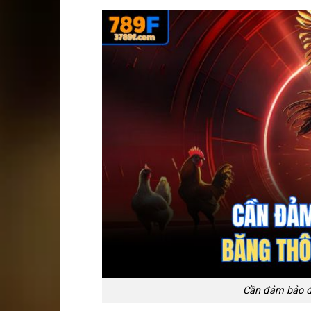
Cần đảm bảo đư