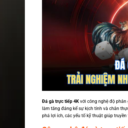
Đá gà trực tiếp 4K
với công nghệ độ phân g
làm tăng đáng kể sự kịch tính và chân thự
phá lợi ích, các yếu tố kỹ thuật giúp truyền