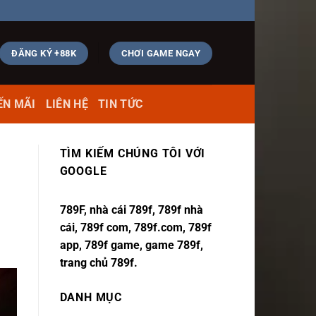
ĐĂNG KÝ +88K
CHƠI GAME NGAY
ẾN MÃI
LIÊN HỆ
TIN TỨC
TÌM KIẾM CHÚNG TÔI VỚI
GOOGLE
789F, nhà cái 789f, 789f nhà
cái, 789f com, 789f.com, 789f
app, 789f game, game 789f,
trang chủ 789f.
DANH MỤC