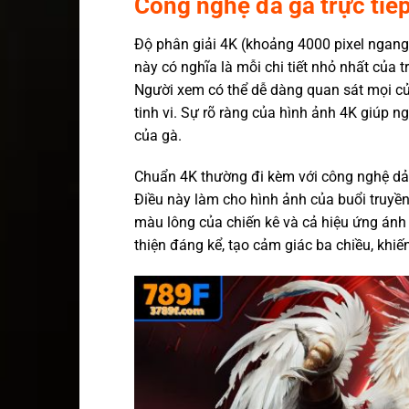
Công nghệ đá gà trực tiếp
Độ phân giải 4K (khoảng 4000 pixel ngang)
này có nghĩa là mỗi chi tiết nhỏ nhất của 
Người xem có thể dễ dàng quan sát mọi cử 
tinh vi. Sự rõ ràng của hình ảnh 4K giúp 
của gà.
Chuẩn 4K thường đi kèm với công nghệ dả
Điều này làm cho hình ảnh của buổi truyền
màu lông của chiến kê và cả hiệu ứng ánh
thiện đáng kể, tạo cảm giác ba chiều, khi