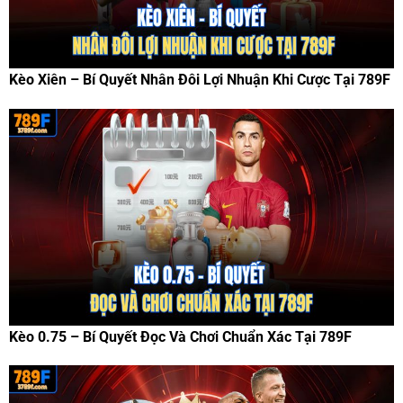
Kèo Xiên – Bí Quyết Nhân Đôi Lợi Nhuận Khi Cược Tại 789F
Kèo 0.75 – Bí Quyết Đọc Và Chơi Chuẩn Xác Tại 789F