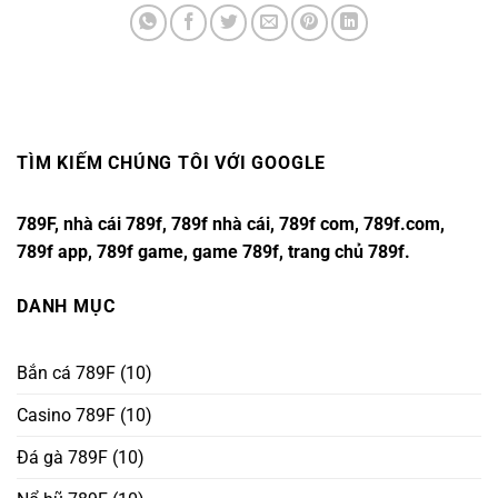
TÌM KIẾM CHÚNG TÔI VỚI GOOGLE
789F, nhà cái 789f, 789f nhà cái, 789f com, 789f.com,
789f app, 789f game, game 789f, trang chủ 789f.
DANH MỤC
Bắn cá 789F
(10)
Casino 789F
(10)
Đá gà 789F
(10)