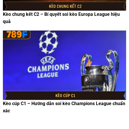
Kèo chung kết C2 – Bí quyết soi kèo Europa League hiệu
quả
Kèo cúp C1 – Hướng dẫn soi kèo Champions League chuẩn
xác