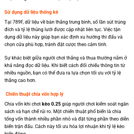
Sử dụng dữ liệu thống kê
Tại 789F, dữ liệu về bàn thắng trung bình, số lần sút trúng
đích và tỷ lệ thủng lưới được cập nhật liên tục. Việc tận
dụng dữ liệu này giúp bạn xác định xu hướng thi đấu và
chọn cửa phù hợp, tránh đặt cược theo cảm tính.
Sự khác biệt giữa người chơi thắng và thua thường nằm ở
khả năng đọc dữ liệu. Khi biết cách đối chiếu thông tin từ
nhiều nguồn, bạn có thể đưa ra lựa chọn tối ưu với tỷ lệ
thắng cao hơn.
Chiến thuật chia vốn hợp lý
Chia vốn khi chơi
kèo 0.25
giúp người chơi kiểm soát ngân
sách và hạn chế rủi ro. Một chiến thuật phổ biến là chia
tổng vốn thành nhiều phần nhỏ và đặt từng phần theo diễn
biến trận đấu. Cách này tối ưu hóa lợi nhuận khi tỷ lệ kèo
biến động.