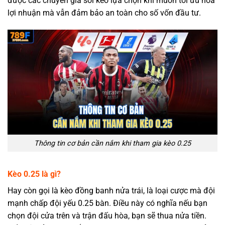
được các chuyên gia soi kèo lựa chọn khi muốn tối ưu hóa
lợi nhuận mà vẫn đảm bảo an toàn cho số vốn đầu tư.
Thông tin cơ bản cần nắm khi tham gia kèo 0.25
Kèo 0.25 là gì?
Hay còn gọi là kèo đồng banh nửa trái, là loại cược mà đội
mạnh chấp đội yếu 0.25 bàn. Điều này có nghĩa nếu bạn
chọn đội cửa trên và trận đấu hòa, bạn sẽ thua nửa tiền.