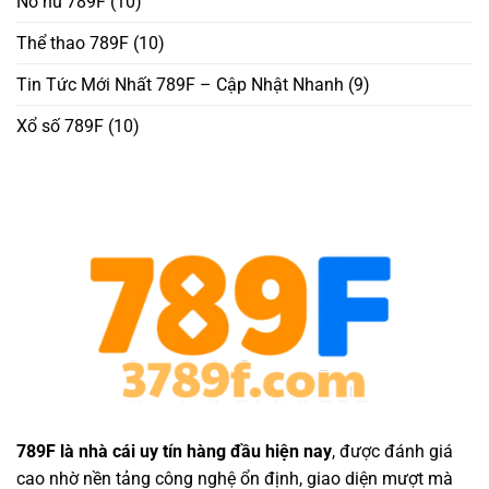
Nổ hũ 789F
(10)
Thể thao 789F
(10)
Tin Tức Mới Nhất 789F – Cập Nhật Nhanh
(9)
Xổ số 789F
(10)
789F
là nhà cái uy tín hàng đầu hiện nay
, được đánh giá
cao nhờ nền tảng công nghệ ổn định, giao diện mượt mà