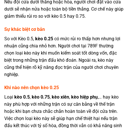
Nếu đội cửa dưới thắng hoặc hòa, người chơi đặt vào cửa
dưới sẽ nhận nửa hoặc toàn bộ tiền thắng. Cơ chế này giúp
giảm thiểu rủi ro so với kèo 0.5 hay 0.75.
Sự khác biệt cơ bản
So với Kèo 0.5,
kèo 0.25
có mức rủi ro thấp hơn nhưng lợi
nhuận cũng chia nhỏ hơn. Người chơi tại 789F thường
chọn loại kèo này khi muốn kiểm soát tốt dòng vốn, đặc
biệt trong những trận đấu khó đoán. Ngoài ra, kèo này
cũng thể hiện rõ kỹ năng đọc trận của người chơi chuyên
nghiệp.
Khi nào nên chọn kèo 0.25
Loại
kèo 0.5
,
kèo 0.75
,
kèo xiên
,
kèo hiệp phụ
,… hay kèo
này phù hợp với những trận có sự cân bằng về thế trận
hoặc khi bạn chưa chắc chắn hoàn toàn về đội cửa trên.
Việc chọn loại kèo này sẽ giúp hạn chế thiệt hại nếu trận
đấu kết thúc với tỷ số hòa, đồng thời vẫn có khả năng sinh