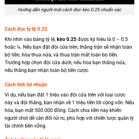
Hướng dẫn người mới cách đọc kèo 0.25 chuẩn xác
Cách đọc tỷ lệ 0.25
Khi nhìn vào bảng tỷ lệ,
kèo 0.25
được ký hiệu là 0 – 0.5
hoặc ¼. Nếu bạn đặt đội cửa trên, thắng trận sẽ nhận toàn
bộ tiền, hòa thua nửa, và thua trận mất toàn bộ tiền.
Trường hợp chọn đội cửa dưới, nếu hòa bạn thắng nửa,
nếu thắng bạn nhận toàn bộ tiền cược.
Cách tính lợi nhuận
Ví dụ, nếu bạn đặt 1 triệu vào đội cửa trên với loại cược
này và đội thắng, bạn nhận về 1 triệu tiền lời cộng vốn. Nếu
hòa, bạn mất 500.000 đồng. Cách chia tiền này khiến
người chơi dễ cân đối rủi ro, phù hợp với chiến lược quản lý
tài chính bền vững.