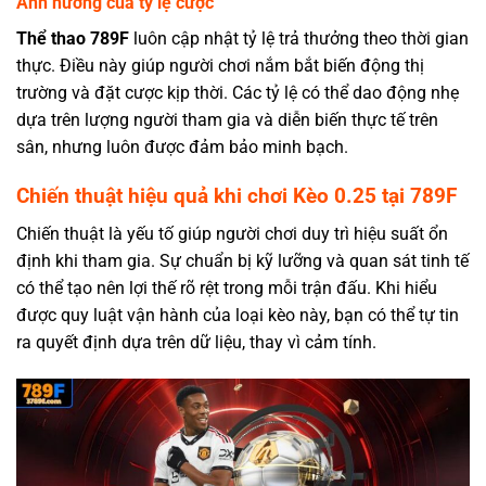
Ảnh hưởng của tỷ lệ cược
Thể thao 789F
luôn cập nhật tỷ lệ trả thưởng theo thời gian
thực. Điều này giúp người chơi nắm bắt biến động thị
trường và đặt cược kịp thời. Các tỷ lệ có thể dao động nhẹ
dựa trên lượng người tham gia và diễn biến thực tế trên
sân, nhưng luôn được đảm bảo minh bạch.
Chiến thuật hiệu quả khi chơi Kèo 0.25 tại 789F
Chiến thuật là yếu tố giúp người chơi duy trì hiệu suất ổn
định khi tham gia. Sự chuẩn bị kỹ lưỡng và quan sát tinh tế
có thể tạo nên lợi thế rõ rệt trong mỗi trận đấu. Khi hiểu
được quy luật vận hành của loại kèo này, bạn có thể tự tin
ra quyết định dựa trên dữ liệu, thay vì cảm tính.